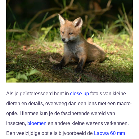
Als je geïnteresseerd bent in
close-up
foto’s van kleine
dieren en details, overweeg dan een lens met een macro-
optie. Hiermee kun je de fascinerende wereld van
insecten,
bloemen
en andere kleine wezens verkennen.
Een veelzijdige optie is bijvoorbeeld de
Laowa 60 mm