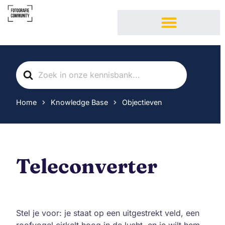
Fotoclub Fotografie Community
Over Fotografie Community
Fotografie cursussen
Search
For
Home
Knowledge Base
Objectieven
Teleconverter
Stel je voor: je staat op een uitgestrekt veld, een
roofvogel cirkelt hoog in de lucht, en je wilt hem