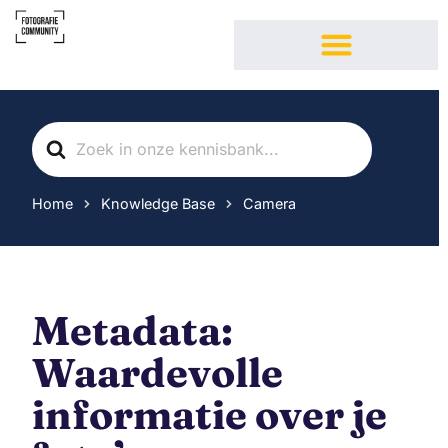
Fotoclub Fotografie Community
Over Fotografie Community
Fotografie cursussen
Search
For
Home
Knowledge Base
Camera
Metadata:
Waardevolle
informatie over je